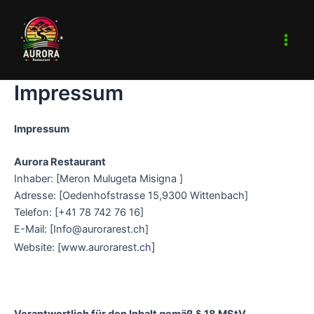
Zum
Main
Inhalt
Men
springen
Impressum
Impressum
Aurora Restaurant
Inhaber: [Meron Mulugeta Misigna ]
Adresse: [Oedenhofstrasse 15,9300 Wittenbach]
Telefon: [+41 78 742 76 16]
E-Mail: [Info@aurorarest.ch]
]
Website: [www.aurorarest.ch
Verantwortlich für den Inhalt gemäß § 18 MStV