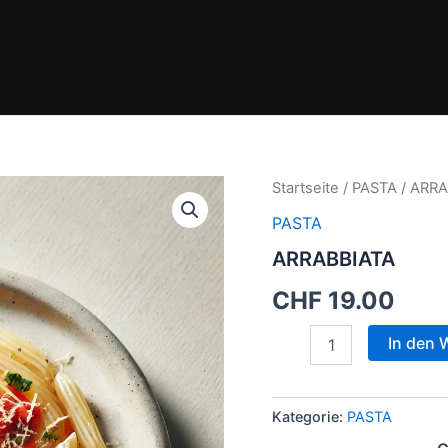
ARRABBIATA
Startseite
/
PASTA
/ ARRA
Menge
PASTA
ARRABBIATA
CHF
19.00
In den 
Kategorie:
PASTA